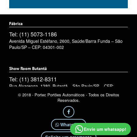
Fábrica
Tel: (11) 5073-1186
Avenida Miguel Estéfano, 2600, Saúde/Barra Funda – São
Paulo/SP – CEP: 04301-002
Show Room Butantã
Tel: (11) 3812-8311
Rua Alvarenga, 1380, Butantã – São Paulo/SP – CEP:
05509-002
© 2018 - Portec Portões Automáticos - Todos os Direitos
Reservados.
WhatsApp
Envie um whatsapp!
Solicite um orçamento