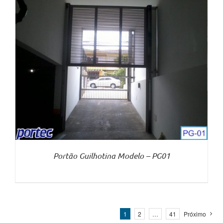
Portão Guilhotina Modelo – PG01
1
2
…
41
Próximo