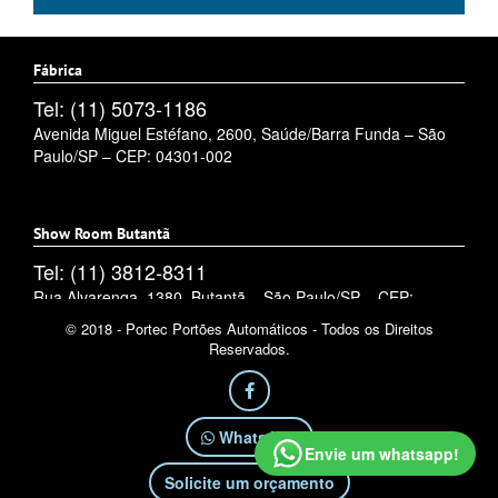
Fábrica
Tel: (11) 5073-1186
Avenida Miguel Estéfano, 2600, Saúde/Barra Funda – São
Paulo/SP – CEP: 04301-002
Show Room Butantã
Tel: (11) 3812-8311
Rua Alvarenga, 1380, Butantã – São Paulo/SP – CEP:
05509-002
© 2018 - Portec Portões Automáticos - Todos os Direitos
Reservados.
WhatsApp
Envie um whatsapp!
Solicite um orçamento