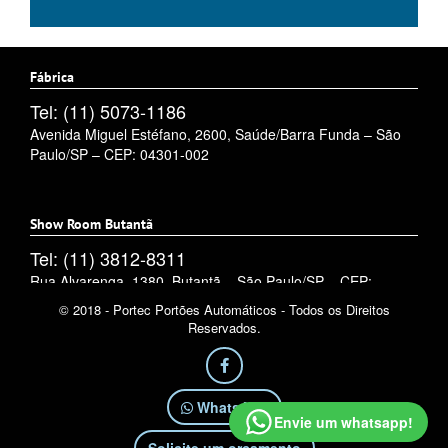
Fábrica
Tel: (11) 5073-1186
Avenida Miguel Estéfano, 2600, Saúde/Barra Funda – São
Paulo/SP – CEP: 04301-002
Show Room Butantã
Tel: (11) 3812-8311
Rua Alvarenga, 1380, Butantã – São Paulo/SP – CEP:
05509-002
© 2018 - Portec Portões Automáticos - Todos os Direitos
Reservados.
WhatsApp
Envie um whatsapp!
Solicite um orçamento