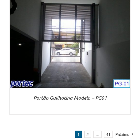
Portão Guilhotina Modelo – PG01
1
2
…
41
Próximo