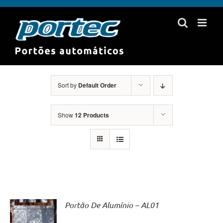
Skip
to
content
Sort by
Default Order
Show
12 Products
Portão De Alumínio – AL01