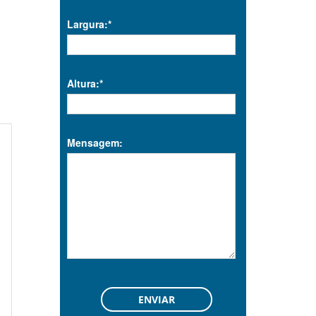
Largura:*
Altura:*
Mensagem: