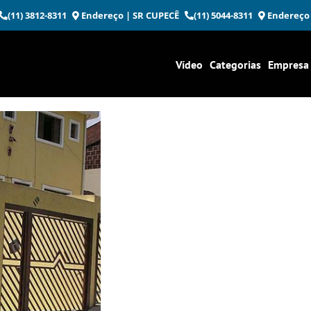
(11) 3812-8311
Endereço
| SR CUPECÊ
(11) 5044-8311
Endereço
Vídeo
Categorias
Empresa