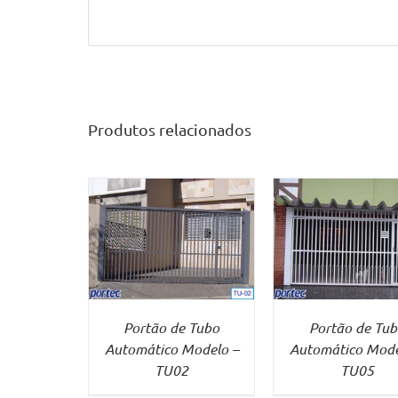
Produtos relacionados
 MAIS
VER MAIS
VER MA
Portão de Tubo
Portão de Tub
Automático Modelo –
Automático Mode
TU02
TU05