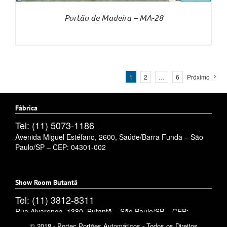
Portão de Madeira – MA-28
1
2
…
6
Próximo
Fábrica
Tel: (11) 5073-1186
Avenida Miguel Estéfano, 2600, Saúde/Barra Funda – São
Paulo/SP – CEP: 04301-002
Show Room Butantã
Tel: (11) 3812-8311
Rua Alvarenga, 1380, Butantã – São Paulo/SP – CEP:
05509-002
© 2018 - Portec Portões Automáticos - Todos os Direitos