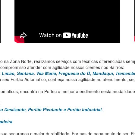
ão na Zona Norte, realizamos serviços com técnicas diferenciadas sem
compromisso atender com agilidade nossos clientes nos Bairros:
a, Limão, Santana, Vila Maria, Freguesia do Ó, Mandaqui, Tremembé
 seu Portão Automático, conheça nossa agilidade no atendimento, segu
tomáticos, encontra na Portec o melhor atendimento nesta modalidad
:
 Deslizante, Portão Pivotante e Portão Industrial.
adeira.
 sua segurança e maior durabilidade. Formas de pagamento de seu Por