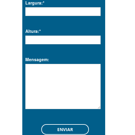
Largura:*
Altura:*
Mensagem: