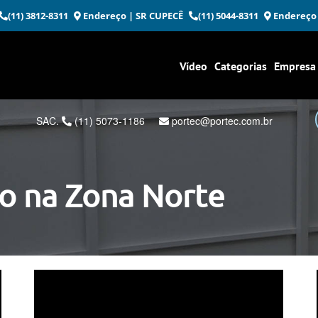
(11) 3812-8311
Endereço
| SR CUPECÊ
(11) 5044-8311
Endereço
Vídeo
Categorias
Empresa
SAC.
(11) 5073-1186
portec@portec.com.br
o na Zona Norte