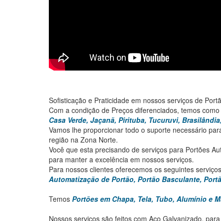
Sofisticação e Praticidade em nossos serviços de Port
Com a condição de Preços diferenciados, temos como 
Casa Verde, Jaçanã, Pirituba, Tucuruvi, Brasilândi
Vamos lhe proporcionar todo o suporte necessário para
região na Zona Norte.
Você que esta precisando de serviços para Portões Au
para manter a excelência em nossos serviços.
Para nossos clientes oferecemos os seguintes serviços
Automatização de Portão, Portão Basculante, Portão
Temos
Portões em Chapa, Tela, Tubo, Alumínio e M
Nossos serviços são feitos com Aço Galvanizado, para