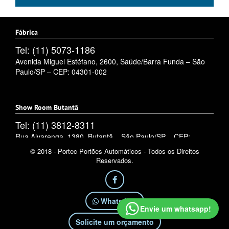
Fábrica
Tel: (11) 5073-1186
Avenida Miguel Estéfano, 2600, Saúde/Barra Funda – São
Paulo/SP – CEP: 04301-002
Show Room Butantã
Tel: (11) 3812-8311
Rua Alvarenga, 1380, Butantã – São Paulo/SP – CEP:
05509-002
© 2018 - Portec Portões Automáticos - Todos os Direitos
Reservados.
WhatsApp
Envie um whatsapp!
Solicite um orçamento