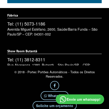
Fábrica
Tel: (11) 5073-1186
Avenida Miguel Estéfano, 2600, Saúde/Barra Funda – São
Paulo/SP – CEP: 04301-002
Show Room Butantã
Tel: (11) 3812-8311
Rua Alvarenga, 1380, Butantã – São Paulo/SP – CEP:
05509-002
© 2018 - Portec Portões Automáticos - Todos os Direitos
Reservados.
WhatsApp
Envie um whatsapp!
Solicite um orçamento