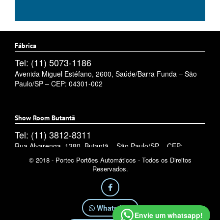
Fábrica
Tel: (11) 5073-1186
Avenida Miguel Estéfano, 2600, Saúde/Barra Funda – São
Paulo/SP – CEP: 04301-002
Show Room Butantã
Tel: (11) 3812-8311
Rua Alvarenga, 1380, Butantã – São Paulo/SP – CEP:
05509-002
© 2018 - Portec Portões Automáticos - Todos os Direitos
Reservados.
WhatsApp
Envie um whatsapp!