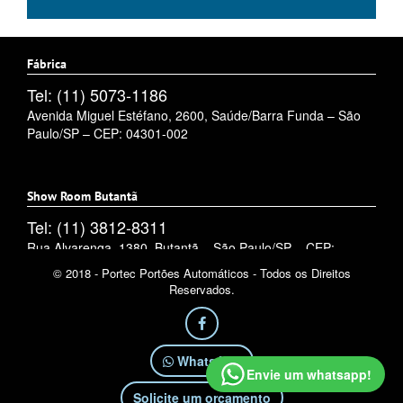
Fábrica
Tel: (11) 5073-1186
Avenida Miguel Estéfano, 2600, Saúde/Barra Funda – São
Paulo/SP – CEP: 04301-002
Show Room Butantã
Tel: (11) 3812-8311
Rua Alvarenga, 1380, Butantã – São Paulo/SP – CEP:
05509-002
© 2018 - Portec Portões Automáticos - Todos os Direitos
Reservados.
WhatsApp
Envie um whatsapp!
Solicite um orçamento