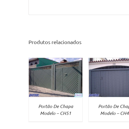
Produtos relacionados
 MAIS
VER MAIS
VER MA
Portão De Chapa
Portão De Cha
Modelo – CH51
Modelo – CH4