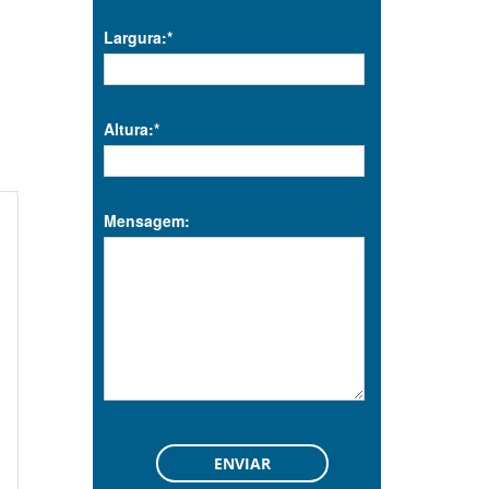
Largura:*
Altura:*
Mensagem: