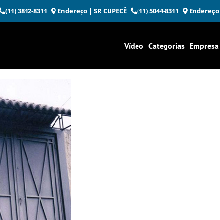
(11) 3812-8311
Endereço
| SR CUPECÊ
(11) 5044-8311
Endereço
Vídeo
Categorias
Empresa