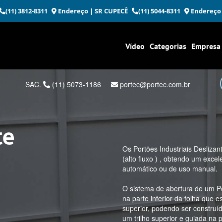
(11) 3812-8311
Endereço
| SR CUPECÊ
(11) 5044-8311
Endereço
Vídeo
Categorias
Empresa
SAC.
(11) 5073-1186
portec@portec.com.br
te
Os Portões Industriais Deslizan
(alto fluxo ) , obtendo um exc
automático ou de uso manual.
O sistema de abertura de um Po
na parte inferior da folha que 
superior, podendo ser construí
um trilho superior e guiada na pa