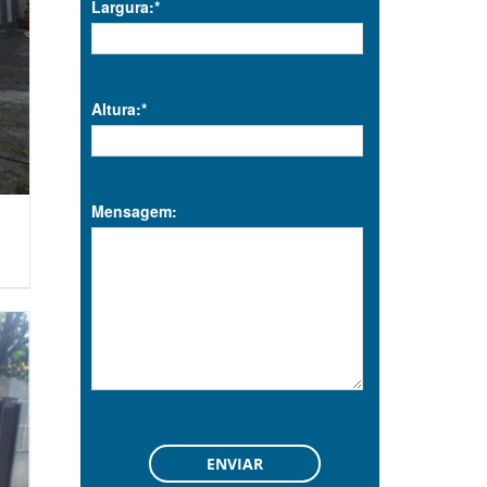
Largura:*
Altura:*
Mensagem: