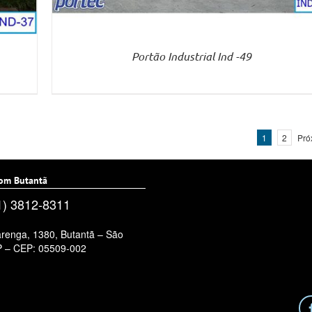
Portão Industrial Ind -49
1
2
Pró
om Butantã
11) 3812-8311
renga, 1380, Butantã – São
P – CEP: 05509-002