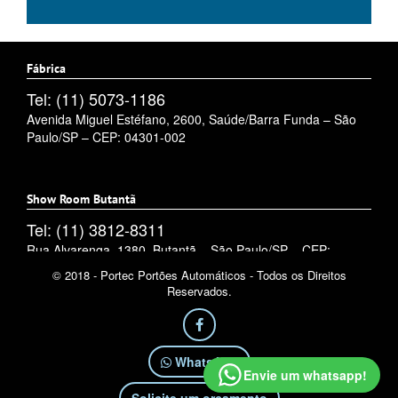
Fábrica
Tel: (11) 5073-1186
Avenida Miguel Estéfano, 2600, Saúde/Barra Funda – São
Paulo/SP – CEP: 04301-002
Show Room Butantã
Tel: (11) 3812-8311
Rua Alvarenga, 1380, Butantã – São Paulo/SP – CEP:
05509-002
© 2018 - Portec Portões Automáticos - Todos os Direitos
Reservados.
WhatsApp
Envie um whatsapp!
Solicite um orçamento