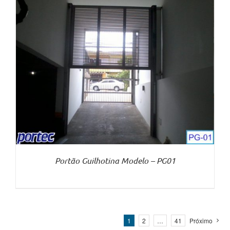
Portão Guilhotina Modelo – PG01
1
2
…
41
Próximo